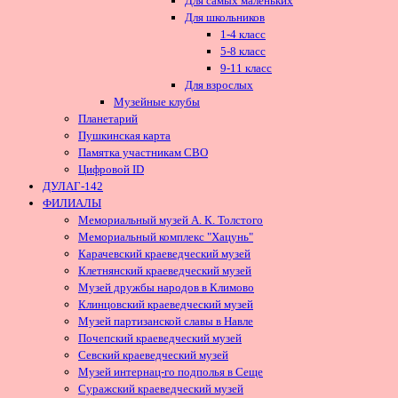
Для самых маленьких
Для школьников
1-4 класс
5-8 класс
9-11 класс
Для взрослых
Музейные клубы
Планетарий
Пушкинская карта
Памятка участникам СВО
Цифровой ID
ДУЛАГ-142
ФИЛИАЛЫ
Мемориальный музей А. К. Толстого
Мемориальный комплекс "Хацунь"
Карачевский краеведческий музей
Клетнянский краеведческий музей
Музей дружбы народов в Климово
Клинцовский краеведческий музей
Музей партизанской славы в Навле
Почепский краеведческий музей
Севский краеведческий музей
Музей интернац-го подполья в Сеще
Суражский краеведческий музей