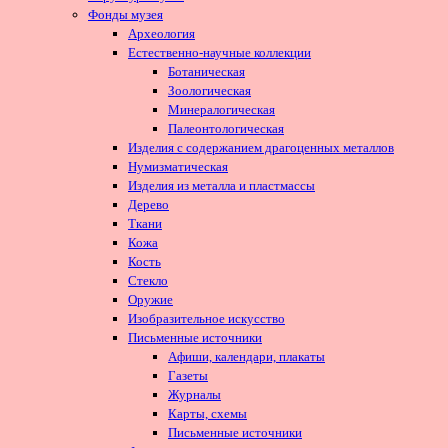
Фонды музея
Археология
Естественно-научные коллекции
Ботаническая
Зоологическая
Минералогическая
Палеонтологическая
Изделия с содержанием драгоценных металлов
Нумизматическая
Изделия из металла и пластмассы
Дерево
Ткани
Кожа
Кость
Стекло
Оружие
Изобразительное искусство
Письменные источники
Афиши, календари, плакаты
Газеты
Журналы
Карты, схемы
Письменные источники