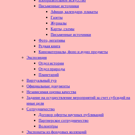
Изобразительное искусство
Письменные источники
Афиши, календари, плакаты
Газеты
Журналы
Карты, схемы
Письменные источники
Фото, негативы
Редкая книга
Киноматериалы, фоно и аудио предметы
Экспозиция
Отдел истории
Отдел природы
Планетарий
Виртуальный тур
Официальные документы
Независимая оценка качества
Задание на осуществление мероприятий за счет субсидий на
иные цели
Сотрудничество
Договор оферты научных публикаций
Партнерское сотрудничество
Волонтёры
Экспонаты из фондовых коллекций