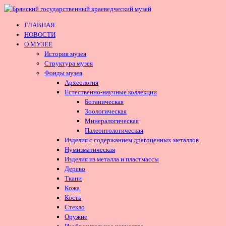
ГЛАВНАЯ
НОВОСТИ
О МУЗЕЕ
История музея
Структура музея
Фонды музея
Археология
Естественно-научные коллекции
Ботаническая
Зоологическая
Минералогическая
Палеонтологическая
Изделия с содержанием драгоценных металлов
Нумизматическая
Изделия из металла и пластмассы
Дерево
Ткани
Кожа
Кость
Стекло
Оружие