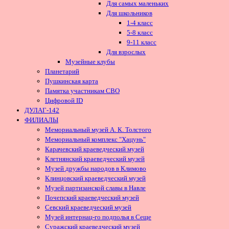
Для самых маленьких
Для школьников
1-4 класс
5-8 класс
9-11 класс
Для взрослых
Музейные клубы
Планетарий
Пушкинская карта
Памятка участникам СВО
Цифровой ID
ДУЛАГ-142
ФИЛИАЛЫ
Мемориальный музей А. К. Толстого
Мемориальный комплекс "Хацунь"
Карачевский краеведческий музей
Клетнянский краеведческий музей
Музей дружбы народов в Климово
Клинцовский краеведческий музей
Музей партизанской славы в Навле
Почепский краеведческий музей
Севский краеведческий музей
Музей интернац-го подполья в Сеще
Суражский краеведческий музей