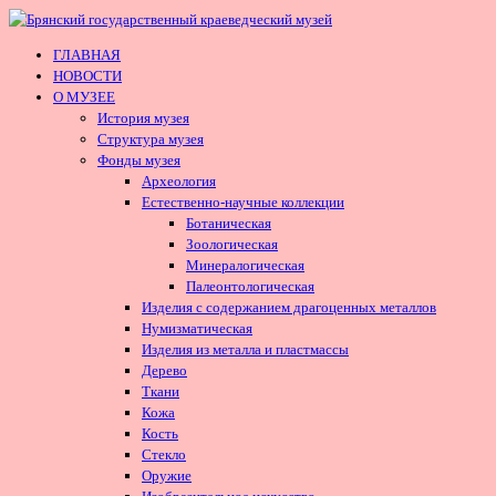
ГЛАВНАЯ
НОВОСТИ
О МУЗЕЕ
История музея
Структура музея
Фонды музея
Археология
Естественно-научные коллекции
Ботаническая
Зоологическая
Минералогическая
Палеонтологическая
Изделия с содержанием драгоценных металлов
Нумизматическая
Изделия из металла и пластмассы
Дерево
Ткани
Кожа
Кость
Стекло
Оружие