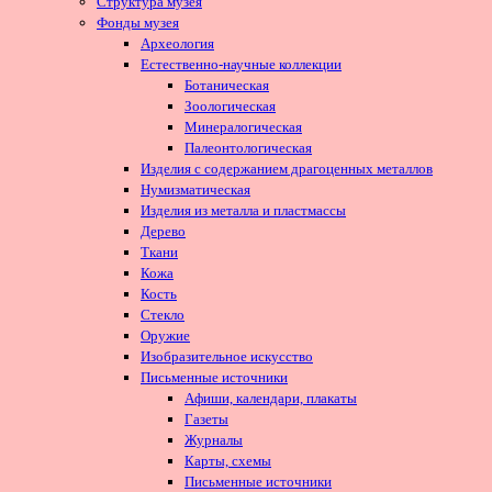
Структура музея
Фонды музея
Археология
Естественно-научные коллекции
Ботаническая
Зоологическая
Минералогическая
Палеонтологическая
Изделия с содержанием драгоценных металлов
Нумизматическая
Изделия из металла и пластмассы
Дерево
Ткани
Кожа
Кость
Стекло
Оружие
Изобразительное искусство
Письменные источники
Афиши, календари, плакаты
Газеты
Журналы
Карты, схемы
Письменные источники