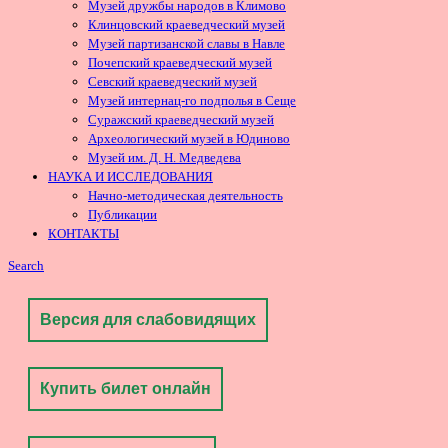
Музей дружбы народов в Климово
Клинцовский краеведческий музей
Музей партизанской славы в Навле
Почепский краеведческий музей
Севский краеведческий музей
Музей интернац-го подполья в Сеще
Суражский краеведческий музей
Археологический музей в Юдиново
Музей им. Д. Н. Медведева
НАУКА И ИССЛЕДОВАНИЯ
Начно-методическая деятельность
Публикации
КОНТАКТЫ
Search
Версия для слабовидящих
Купить билет онлайн