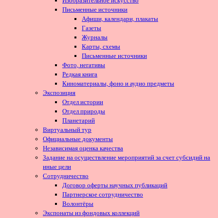
Изобразительное искусство
Письменные источники
Афиши, календари, плакаты
Газеты
Журналы
Карты, схемы
Письменные источники
Фото, негативы
Редкая книга
Киноматериалы, фоно и аудио предметы
Экспозиция
Отдел истории
Отдел природы
Планетарий
Виртуальный тур
Официальные документы
Независимая оценка качества
Задание на осуществление мероприятий за счет субсидий на
иные цели
Сотрудничество
Договор оферты научных публикаций
Партнерское сотрудничество
Волонтёры
Экспонаты из фондовых коллекций