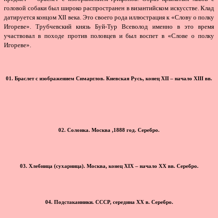
головой собаки был широко распространен в византийском искусстве. Клад
датируется концом XII века. Это своего рода иллюстрация к «Слову о полку
Игореве». Трубчевский князь Буй-Тур Всеволод именно в это время
участвовал в походе против половцев и был воспет в «Слове о полку
Игореве».
01. Браслет с изображением Симарглов. Киевская Русь, конец XII – начало XIII вв.
02. Солонка. Москва ,1888 год. Серебро.
03. Хлебница (сухарница). Москва, конец XIX – начало ХХ вв. Серебро.
04. Подстаканники. СССР, середина ХХ в. Серебро.