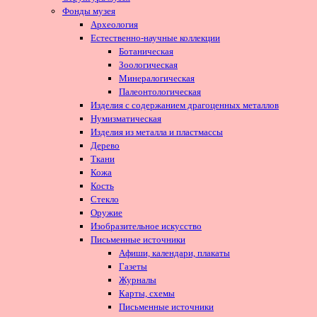
Фонды музея
Археология
Естественно-научные коллекции
Ботаническая
Зоологическая
Минералогическая
Палеонтологическая
Изделия с содержанием драгоценных металлов
Нумизматическая
Изделия из металла и пластмассы
Дерево
Ткани
Кожа
Кость
Стекло
Оружие
Изобразительное искусство
Письменные источники
Афиши, календари, плакаты
Газеты
Журналы
Карты, схемы
Письменные источники