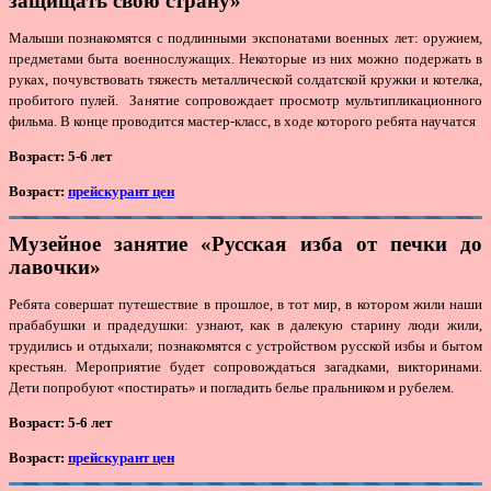
защищать свою страну»
Малыши познакомятся с подлинными экспонатами военных лет: оружием,
предметами быта военнослужащих. Некоторые из них можно подержать в
руках, почувствовать тяжесть металлической солдатской кружки и котелка,
пробитого пулей. Занятие сопровождает просмотр мультипликационного
фильма. В конце проводится мастер-класс, в ходе которого ребята научатся
Возраст: 5-6 лет
Возраст:
прейскурант цен
Музейное занятие «Русская изба от печки до
лавочки»
Ребята совершат путешествие в прошлое, в тот мир, в котором жили наши
прабабушки и прадедушки: узнают, как в далекую старину люди жили,
трудились и отдыхали; познакомятся с устройством русской избы и бытом
крестьян. Мероприятие будет сопровождаться загадками, викторинами.
Дети попробуют «постирать» и погладить белье пральником и рубелем.
Возраст: 5-6 лет
Возраст:
прейскурант цен