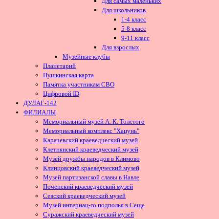
Для самых маленьких
Для школьников
1-4 класс
5-8 класс
9-11 класс
Для взрослых
Музейные клубы
Планетарий
Пушкинская карта
Памятка участникам СВО
Цифровой ID
ДУЛАГ-142
ФИЛИАЛЫ
Мемориальный музей А. К. Толстого
Мемориальный комплекс "Хацунь"
Карачевский краеведческий музей
Клетнянский краеведческий музей
Музей дружбы народов в Климово
Клинцовский краеведческий музей
Музей партизанской славы в Навле
Почепский краеведческий музей
Севский краеведческий музей
Музей интернац-го подполья в Сеще
Суражский краеведческий музей