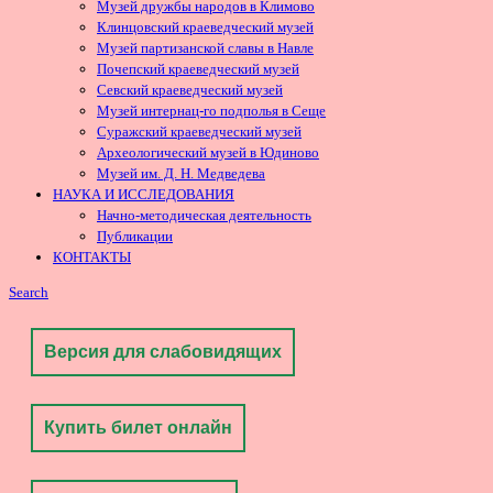
Музей дружбы народов в Климово
Клинцовский краеведческий музей
Музей партизанской славы в Навле
Почепский краеведческий музей
Севский краеведческий музей
Музей интернац-го подполья в Сеще
Суражский краеведческий музей
Археологический музей в Юдиново
Музей им. Д. Н. Медведева
НАУКА И ИССЛЕДОВАНИЯ
Начно-методическая деятельность
Публикации
КОНТАКТЫ
Search
Версия для слабовидящих
Купить билет онлайн