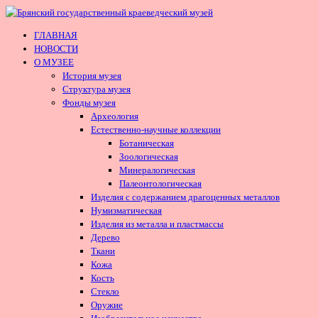
ГЛАВНАЯ
НОВОСТИ
О МУЗЕЕ
История музея
Структура музея
Фонды музея
Археология
Естественно-научные коллекции
Ботаническая
Зоологическая
Минералогическая
Палеонтологическая
Изделия с содержанием драгоценных металлов
Нумизматическая
Изделия из металла и пластмассы
Дерево
Ткани
Кожа
Кость
Стекло
Оружие