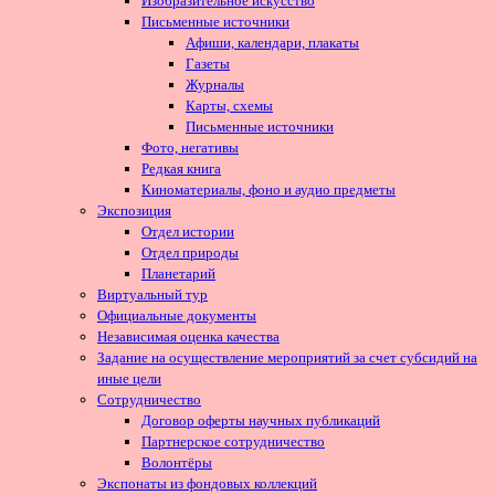
Изобразительное искусство
Письменные источники
Афиши, календари, плакаты
Газеты
Журналы
Карты, схемы
Письменные источники
Фото, негативы
Редкая книга
Киноматериалы, фоно и аудио предметы
Экспозиция
Отдел истории
Отдел природы
Планетарий
Виртуальный тур
Официальные документы
Независимая оценка качества
Задание на осуществление мероприятий за счет субсидий на
иные цели
Сотрудничество
Договор оферты научных публикаций
Партнерское сотрудничество
Волонтёры
Экспонаты из фондовых коллекций