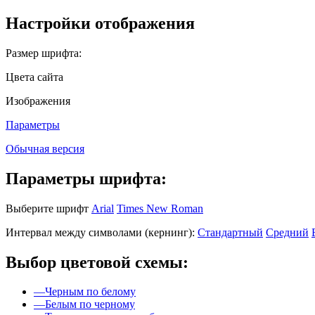
год
месяц
год
месяц
Настройки отображения
Размер шрифта:
Цвета сайта
Изображения
Параметры
Обычная версия
Параметры шрифта:
Выберите шрифт
Arial
Times New Roman
Интервал между символами (кернинг):
Стандартный
Средний
Выбор цветовой схемы:
—
Черным по белому
—
Белым по черному