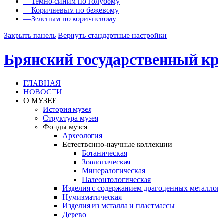
—
Темно-синим по голубому
—
Коричневым по бежевому
—
Зеленым по коричневому
Закрыть панель
Вернуть стандартные настройки
Брянский государственный кр
ГЛАВНАЯ
НОВОСТИ
О МУЗЕЕ
История музея
Структура музея
Фонды музея
Археология
Естественно-научные коллекции
Ботаническая
Зоологическая
Минералогическая
Палеонтологическая
Изделия с содержанием драгоценных металло
Нумизматическая
Изделия из металла и пластмассы
Дерево