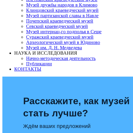
Музей дружбы народов в Климово
Клинцовский краеведческий музей
Музей партизанской славы в Навле
Почепский краеведческий музей
Севский краеведческий музей
Музей интернац-го подполья в Сеще
Суражский краеведческий музей
Археологический музей в Юдиново
Музей им. Д. Н. Медведева
НАУКА И ИССЛЕДОВАНИЯ
Начно-методическая деятельность
Публикации
КОНТАКТЫ
Расскажите, как музей
стать лучше?
Ждём ваших предложений