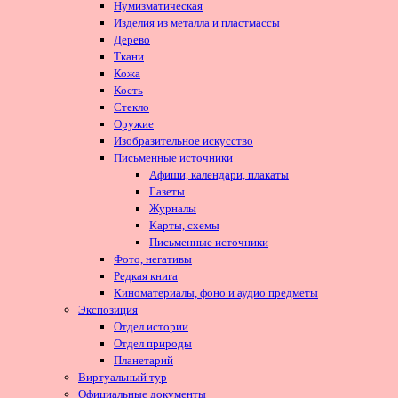
Нумизматическая
Изделия из металла и пластмассы
Дерево
Ткани
Кожа
Кость
Стекло
Оружие
Изобразительное искусство
Письменные источники
Афиши, календари, плакаты
Газеты
Журналы
Карты, схемы
Письменные источники
Фото, негативы
Редкая книга
Киноматериалы, фоно и аудио предметы
Экспозиция
Отдел истории
Отдел природы
Планетарий
Виртуальный тур
Официальные документы