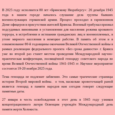
В 2025 году исполнится 80 лет «Брянскому Нюрнбергу»: 26 декабря 1945
года в нашем городе началось слушание дела группы бывших
военнослужащих германской армии. Процесс проходил в гарнизонном
Доме офицеров в присутствии жителей Брянска. Военный трибунал признал
подсудимых виновными в установлении для населения режима кровавого
террора, в истреблении и истязании гражданских лиц и военнопленных, в
угоне мирного населения в немецкое рабство. В память об этом и в
ознаменование 80-й годовщины окончания Великой Отечественной войны в
рамках реализации федерального проекта «Без срока давности» г. Брянск
уже во второй раз станет местом проведения Международной научно-
практическая конференции, посвящённой геноциду советского народа во
время Великой Отечественной войны 1941-1945 гг. Научное мероприятие
состоится 19-20 ноября 2025 года.
Тема геноцида не подлежит забвению. Это самые трагические страницы
истории Второй мировой войны. о том, насколько кровоточащей раной
является геноцид в памяти народов нам сегодня говорят следующие
памятные даты.
27 января в честь освобождения в этот день в 1945 году узников
концентрационного лагеря Освенцим учреждён Международный день
памяти жертв Холокоста.