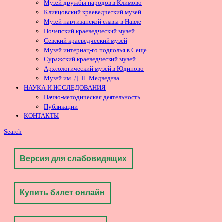
Музей дружбы народов в Климово
Клинцовский краеведческий музей
Музей партизанской славы в Навле
Почепский краеведческий музей
Севский краеведческий музей
Музей интернац-го подполья в Сеще
Суражский краеведческий музей
Археологический музей в Юдиново
Музей им. Д. Н. Медведева
НАУКА И ИССЛЕДОВАНИЯ
Начно-методическая деятельность
Публикации
КОНТАКТЫ
Search
Версия для слабовидящих
Купить билет онлайн