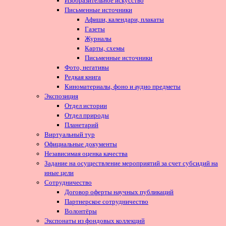
Изобразительное искусство
Письменные источники
Афиши, календари, плакаты
Газеты
Журналы
Карты, схемы
Письменные источники
Фото, негативы
Редкая книга
Киноматериалы, фоно и аудио предметы
Экспозиция
Отдел истории
Отдел природы
Планетарий
Виртуальный тур
Официальные документы
Независимая оценка качества
Задание на осуществление мероприятий за счет субсидий на
иные цели
Сотрудничество
Договор оферты научных публикаций
Партнерское сотрудничество
Волонтёры
Экспонаты из фондовых коллекций