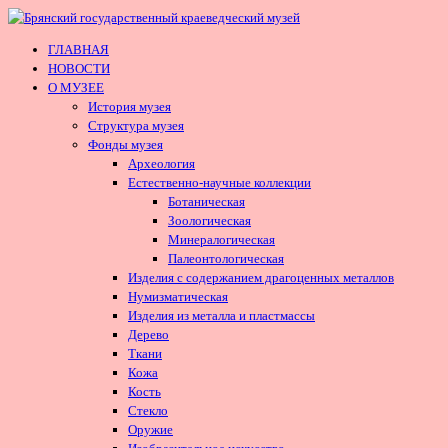
ГЛАВНАЯ
НОВОСТИ
О МУЗЕЕ
История музея
Структура музея
Фонды музея
Археология
Естественно-научные коллекции
Ботаническая
Зоологическая
Минералогическая
Палеонтологическая
Изделия с содержанием драгоценных металлов
Нумизматическая
Изделия из металла и пластмассы
Дерево
Ткани
Кожа
Кость
Стекло
Оружие