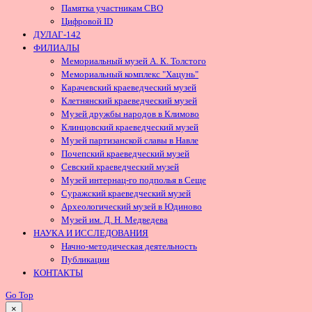
Памятка участникам СВО
Цифровой ID
ДУЛАГ-142
ФИЛИАЛЫ
Мемориальный музей А. К. Толстого
Мемориальный комплекс "Хацунь"
Карачевский краеведческий музей
Клетнянский краеведческий музей
Музей дружбы народов в Климово
Клинцовский краеведческий музей
Музей партизанской славы в Навле
Почепский краеведческий музей
Севский краеведческий музей
Музей интернац-го подполья в Сеще
Суражский краеведческий музей
Археологический музей в Юдиново
Музей им. Д. Н. Медведева
НАУКА И ИССЛЕДОВАНИЯ
Начно-методическая деятельность
Публикации
КОНТАКТЫ
Go Top
×