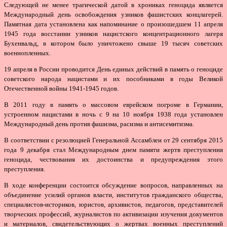
Следующей не менее трагической датой в хрониках геноцида является
Международный день освобождения узников фашистских концлагерей.
Памятная дата установлена как напоминание о произошедшем 11 апреля
1945 года восстании узников нацистского концентрационного лагеря
Бухенвальд, в котором было уничтожено свыше 19 тысяч советских
военнопленных.
19 апреля в России проводится День единых действий в память о геноциде
советского народа нацистами и их пособниками в годы Великой
Отечественной войны 1941-1945 годов.
В 2011 году в память о массовом еврейском погроме в Германии,
устроенном нацистами в ночь с 9 на 10 ноября 1938 года установлен
Международный день против фашизма, расизма и антисемитизма.
В соответствии с резолюцией Генеральной Ассамблеи от 29 сентября 2015
года 9 декабря стал Международным днем памяти жертв преступления
геноцида, чествования их достоинства и предупреждения этого
преступления.
В ходе конференции состоится обсуждение вопросов, направленных на
объединение усилий органов власти, институтов гражданского общества,
специалистов-историков, юристов, архивистов, педагогов, представителей
творческих профессий, журналистов по активизации изучения документов
и материалов, свидетельствующих о жертвах военных преступлений