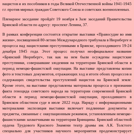
нацистов и их пособников в годы Великой Отечественной войны 1941-1945
г.г. против мирных граждан Советского Союза и советских военнопленных.
Пленарное заседание пройдёт 19 ноября в Зале заседаний Правительства
Брянской области по адресу: проспект Ленина, 37.
В рамках конференции состоится открытие выставки «Правосудие во имя
жизни», посвященной 80-летию Международного трибунала в Нюрнберге и
процесса над нацистскими преступниками в Брянске, проходившего 19-24
декабря 1945 года. Этот процесс получил неофициальное название
«Брянский Нюрнберг», так как на нем были осуждены нацистские
преступники, совершавшие злодеяния на территории Брянской области в
период немецко-фашистской оккупации. На выставке представлены копии
фото и текстовых документов, отражающих ход и итоги обоих процессов и
содержащих свидетельства преступлений нацистов на Брянской земле.
Кроме этого, на выставке представлены материалы процесса о признании
факта геноцида советского народа на территории современной Брянской
области в период немецко-фашистской оккупации, проходившего в
Брянском областном суде в июле 2022 года. Наряду с информационными
материалами экспозиция выставки включает подлинные документы и
предметы, связанные с оккупационным режимом, установленным немецко-
фашистскими захватчиками на территории Брянщины. Брянский областной
ордена Трудового Красного Знамени театр драмы им. А.К. Толстого
специально для участников научного мероприятия продемонстрирует