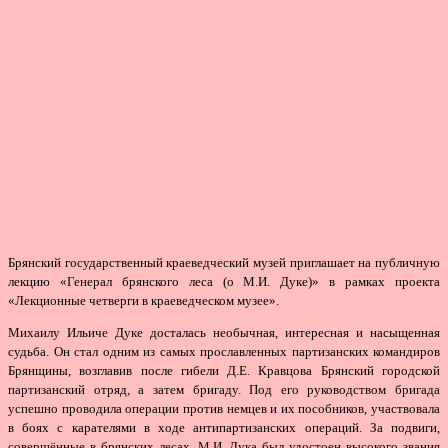
Брянский государственный краеведческий музей приглашает на публичную
лекцию «Генерал брянского леса (о М.И. Дуке)» в рамках проекта
«Лекционные четверги в краеведческом музее».
Михаилу Ильиче Дуке досталась необычная, интересная и насыщенная
судьба. Он стал одним из самых прославленных партизанских командиров
Брянщины, возглавив после гибели Д.Е. Кравцова Брянский городской
партизанский отряд, а затем бригаду. Под его руководством бригада
успешно проводила операции против немцев и их пособников, участвовала
в боях с карателями в ходе антипартизанских операций. За подвиги,
совершённые в брянских лесах, М.И. Дука был удостоен высокого звания