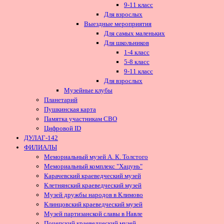
9-11 класс
Для взрослых
Выездные мероприятия
Для самых маленьких
Для школьников
1-4 класс
5-8 класс
9-11 класс
Для взрослых
Музейные клубы
Планетарий
Пушкинская карта
Памятка участникам СВО
Цифровой ID
ДУЛАГ-142
ФИЛИАЛЫ
Мемориальный музей А. К. Толстого
Мемориальный комплекс "Хацунь"
Карачевский краеведческий музей
Клетнянский краеведческий музей
Музей дружбы народов в Климово
Клинцовский краеведческий музей
Музей партизанской славы в Навле
Почепский краеведческий музей