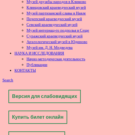
Музей дружбы народов в Климово
Клинцовский краеведческий музей
Музей партизанской славы в Навле
Почепский краеведческий музей
Севский краеведческий музей
Музей интернац-го подполья в Сеще
Суражский краеведческий музей
Археологический музей в Юдиново
Музей им. Д. Н. Медведева
НАУКА И ИССЛЕДОВАНИЯ
Начно-методическая деятельность
Публикации
КОНТАКТЫ
Search
Версия для слабовидящих
Купить билет онлайн