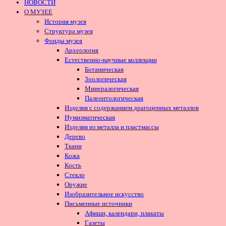
НОВОСТИ
О МУЗЕЕ
История музея
Структура музея
Фонды музея
Археология
Естественно-научные коллекции
Ботаническая
Зоологическая
Минералогическая
Палеонтологическая
Изделия с содержанием драгоценных металлов
Нумизматическая
Изделия из металла и пластмассы
Дерево
Ткани
Кожа
Кость
Стекло
Оружие
Изобразительное искусство
Письменные источники
Афиши, календари, плакаты
Газеты