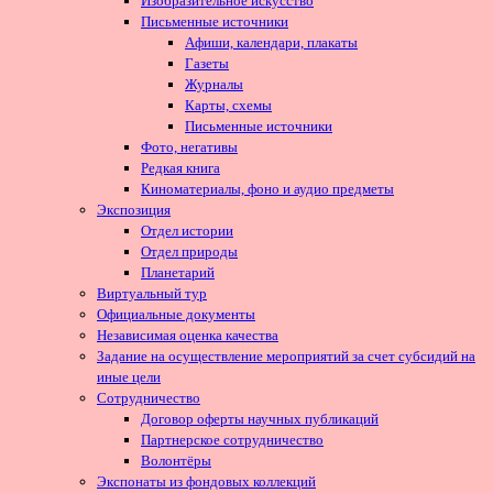
Изобразительное искусство
Письменные источники
Афиши, календари, плакаты
Газеты
Журналы
Карты, схемы
Письменные источники
Фото, негативы
Редкая книга
Киноматериалы, фоно и аудио предметы
Экспозиция
Отдел истории
Отдел природы
Планетарий
Виртуальный тур
Официальные документы
Независимая оценка качества
Задание на осуществление мероприятий за счет субсидий на
иные цели
Сотрудничество
Договор оферты научных публикаций
Партнерское сотрудничество
Волонтёры
Экспонаты из фондовых коллекций