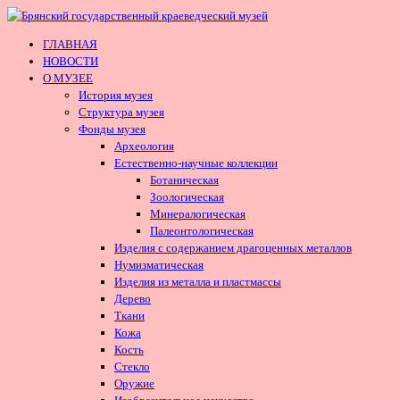
ГЛАВНАЯ
НОВОСТИ
О МУЗЕЕ
История музея
Структура музея
Фонды музея
Археология
Естественно-научные коллекции
Ботаническая
Зоологическая
Минералогическая
Палеонтологическая
Изделия с содержанием драгоценных металлов
Нумизматическая
Изделия из металла и пластмассы
Дерево
Ткани
Кожа
Кость
Стекло
Оружие