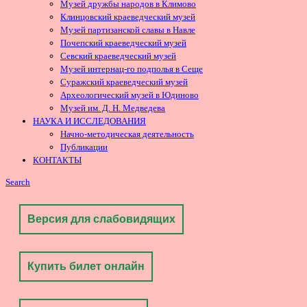
Музей дружбы народов в Климово
Клинцовский краеведческий музей
Музей партизанской славы в Навле
Почепский краеведческий музей
Севский краеведческий музей
Музей интернац-го подполья в Сеще
Суражский краеведческий музей
Археологический музей в Юдиново
Музей им. Д. Н. Медведева
НАУКА И ИССЛЕДОВАНИЯ
Начно-методическая деятельность
Публикации
КОНТАКТЫ
Search
Версия для слабовидящих
Купить билет онлайн