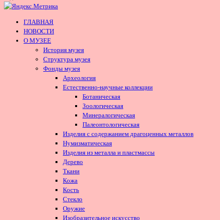
ГЛАВНАЯ
НОВОСТИ
О МУЗЕЕ
История музея
Структура музея
Фонды музея
Археология
Естественно-научные коллекции
Ботаническая
Зоологическая
Минералогическая
Палеонтологическая
Изделия с содержанием драгоценных металлов
Нумизматическая
Изделия из металла и пластмассы
Дерево
Ткани
Кожа
Кость
Стекло
Оружие
Изобразительное искусство