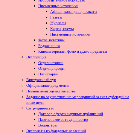
Изобразительное искусство
Письменные источники
Афиши, календари, плакаты
Газеты
Журналы
Карты, схемы
Письменные источники
Фото, негативы
Редкая книга
Киноматериалы, фоно и аудио предметы
Экспозиция
Отдел истории
Отдел природы
Планетарий
Виртуальный тур
Официальные документы
Независимая оценка качества
Задание на осуществление мероприятий за счет субсидий на
иные цели
Сотрудничество
Договор оферты научных публикаций
Партнерское сотрудничество
Волонтёры
Экспонаты из фондовых коллекций