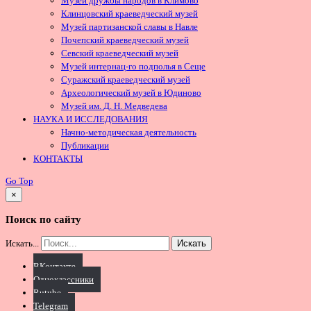
Музей дружбы народов в Климово
Клинцовский краеведческий музей
Музей партизанской славы в Навле
Почепский краеведческий музей
Севский краеведческий музей
Музей интернац-го подполья в Сеще
Суражский краеведческий музей
Археологический музей в Юдиново
Музей им. Д. Н. Медведева
НАУКА И ИССЛЕДОВАНИЯ
Начно-методическая деятельность
Публикации
КОНТАКТЫ
Go Top
×
Поиск по сайту
Искать...
Искать
ВКонтакте
Одноклассники
Rutube
Telegram