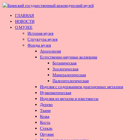
ГЛАВНАЯ
НОВОСТИ
О МУЗЕЕ
История музея
Структура музея
Фонды музея
Археология
Естественно-научные коллекции
Ботаническая
Зоологическая
Минералогическая
Палеонтологическая
Изделия с содержанием драгоценных металлов
Нумизматическая
Изделия из металла и пластмассы
Дерево
Ткани
Кожа
Кость
Стекло
Оружие