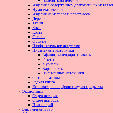
Палеонтологическая
Изделия с содержанием драгоценных металло
Нумизматическая
Изделия из металла и пластмассы
Дерево
Ткани
Кожа
Кость
Стекло
Оружие
Изобразительное искусство
Письменные источники
Афиши, календари, плакаты
Газеты
Журналы
Карты, схемы
Письменные источники
Фото, негативы
Редкая книга
Киноматериалы, фоно и аудио предметы
Экспозиция
Отдел истории
Отдел природы
Планетарий
Виртуальный тур