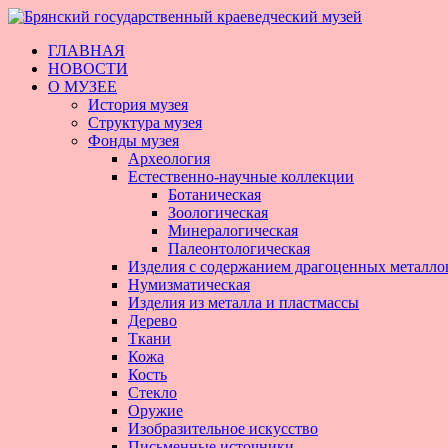
ГЛАВНАЯ
НОВОСТИ
О МУЗЕЕ
История музея
Структура музея
Фонды музея
Археология
Естественно-научные коллекции
Ботаническая
Зоологическая
Минералогическая
Палеонтологическая
Изделия с содержанием драгоценных металло
Нумизматическая
Изделия из металла и пластмассы
Дерево
Ткани
Кожа
Кость
Стекло
Оружие
Изобразительное искусство
Письменные источники