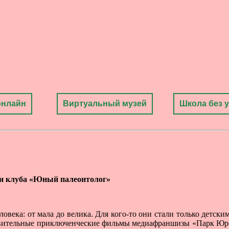
онлайн
Виртуальный музей
Школа без 
и клуба
«Юный палеонтолог»
овека: от мала до велика. Для кого-то они стали только детски
ивительные приключенческие фильмы медиафраншизы «Парк Юрск